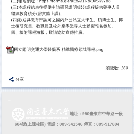
(二)報名網址：https://forms.gle/aExAr1RtK9vSiW7d8
(三)本課程結束後提供申請研習證明/部分課程提供藥事人員
繼續教育積分(需實體上課)。
(四)歡迎具教育部認可之國內外公私立大學生、碩博士生、博
士後研究員、教職員及校外產學業界人士踴躍報名參加。
四、檢附課程海報，敬請協助宣傳推廣。
國立陽明交通大學醫藥系-精準醫療領域課程.png
瀏覽數:
169
分享
:::
地址：950臺東市中華路一段
684號(上課校區)
電話：089-341546 傳真：089-517884