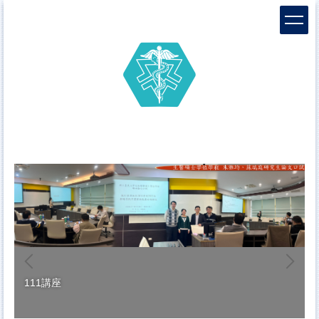
跳
到
主
要
內
容
區
111講座