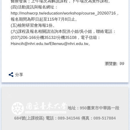
醫療發展；上午場次為解說課程，下午場次為實作課程。
(四)活動資訊與報名網址：
http://mohwcrp.tw/education/workshop/course_20260716，
報名期間為即日起至115年7月8日止。
(五)檢附研習會海報1份。
(六)課程及報名相關請洽詢本院洪小姐/吳小姐，聯絡電話：
(037)206-166分機35132/分機35108，電子信箱：
Hsincih@nhri.edu.tw/Ellenwu@nhri.edu.tw。
瀏覽數:
99
分享
:::
地址：950臺東市中華路一段
684號(上課校區)
電話：089-341546 傳真：089-517884