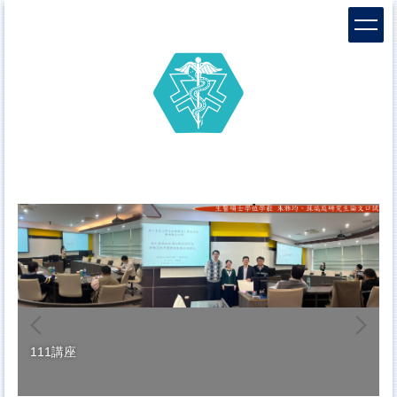
跳
到
主
要
內
容
區
111講座