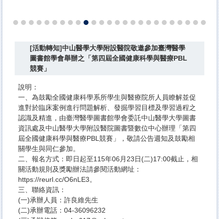
[活動轉知]中山醫學大學附設醫院敬邀參加臺灣醫學
圖書館學會舉辦之「第四屆全國健康科學與醫療PBL
競賽」
說明：​
一、為鼓勵全國健康科學系所學生與醫療院所人員瞭解並促
進對於臨床案例進行問題解析、發掘學習目標及學習過程之
認識及精進，由臺灣醫學圖書館學會委託中山醫學大學圖書
資訊處及中山醫學大學附設醫院圖書暨數位中心辦理「第四
屆全國健康科學與醫療PBL競賽」，敬請公告週知及鼓勵相
關學生與同仁參加。
二、報名方式：即日起至115年06月23日(二)17:00截止，相
關活動規則及獎勵辦法請參閱活動網址：
https://reurl.cc/O6nLE3。
三、聯絡資訊：
(一)承辦人員：許良維先生
(二)承辦電話：04-36096232