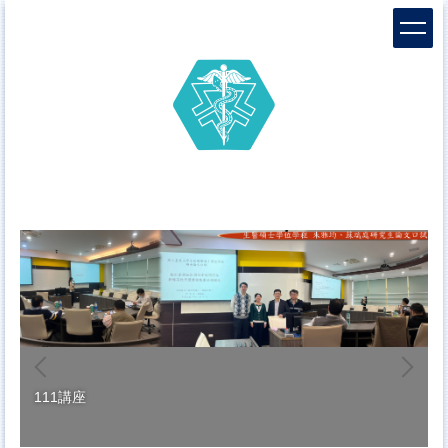
跳
到
主
要
內
容
區
111講座