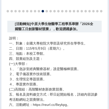
[活動轉知]中原大學生物醫學工程學系舉辦「2026全
國醫工日創新醫材競賽」，歡迎踴躍參加。
說明：​
一、對象：全國大專校院大學部及研究所在學學生。
二、日期：115年5月9日（星期六）。
三、地點：本校工學館。
四、競賽組別及主題：
(一)大學部：
１、「急診室經典醫療器材」誰是醫極棒競賽。
２、電子儀器實作技術競賽。
３、生理恆定專題競賽。
４、專題實作競賽。
(二)高階組：高階醫材創新創業競賽。
五、報名及資料繳交方式：即日起開始報名，詳細內容請參
考活動網站之競賽辦法。
六、活動網址：https://reurl.cc/8eykpg。