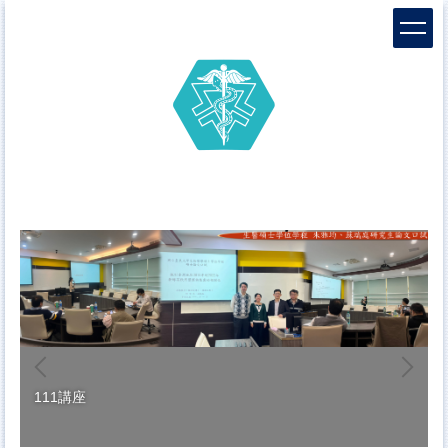
跳
到
主
要
內
容
區
111講座