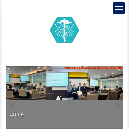
跳
到
主
要
內
容
區
111講座