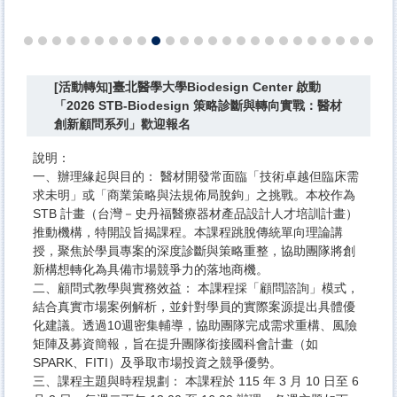
[活動轉知]臺北醫學大學Biodesign Center 啟動
「2026 STB-Biodesign 策略診斷與轉向實戰：醫材
創新顧問系列」歡迎報名
說明：​
一、辦理緣起與目的： 醫材開發常面臨「技術卓越但臨床需
求未明」或「商業策略與法規佈局脫鉤」之挑戰。本校作為
STB 計畫（台灣－史丹福醫療器材產品設計人才培訓計畫）
推動機構，特開設旨揭課程。本課程跳脫傳統單向理論講
授，聚焦於學員專案的深度診斷與策略重整，協助團隊將創
新構想轉化為具備市場競爭力的落地商機。
二、顧問式教學與實務效益： 本課程採「顧問諮詢」模式，
結合真實市場案例解析，並針對學員的實際案源提出具體優
化建議。透過10週密集輔導，協助團隊完成需求重構、風險
矩陣及募資簡報，旨在提升團隊銜接國科會計畫（如
SPARK、FITI）及爭取市場投資之競爭優勢。
三、課程主題與時程規劃： 本課程於 115 年 3 月 10 日至 6