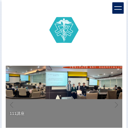
跳
到
主
要
內
容
區
111講座