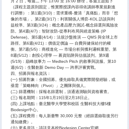
月 2 日，每週二下午 13:00 至 16:00 辦理，各週主題如下
（課程主題原則固定，惟實際授課內容得依講師專業規劃進
行調整）：第1週(3/10)：需求重構-釐清「真痛點」而非「想
像的市場」。第2週(3/17)：利害關係人博弈-KOL 訪談與利
益校準。第3週(3/24)：概念產品壓力測試-概念篩選與風險攻
防。第4週(4/7)：智財攻防-從專利布局與繞道策略 (IP
Defense)。第5週(4/14)：法規沙盤推演 — QMS 與全球上市
路徑。第6週(4/21)：價值定價論 — 自費與健保給付的權
衡。第7週(5/5)：商模進化 — 市場分析與獲利邏輯重塑。第
8週(5/12)：創投心理學 — 募資陷阱與估值談判。第9週
(5/19)：巔峰故事力 — Medtech Pitch 的敘事與說服。第10
週(6/2)：生醫創新 Demo Day — 跨界評審實戰。
四、招募與報名資訊：
(一) 招募對象：全國招募。優先錄取具備實際開發經驗，或
亟需「策略轉向（Pivot）」之團隊與個人。
(二) 篩選機制：採報名篩選制，須通過測驗與資格審查。
(三) 報名期間：115年1月19日至2月18日止。
(四) 上課地點：臺北醫學大學雙和校區 生醫科技大樓5樓
Biodesign中心。
(五) 課程費用：每人新臺幣 30,000 元整（經篩選錄取後另行
通知繳費）。
(六) 更多資訊：請詳見本校Biodesign Center官網