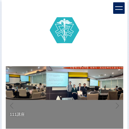
跳
到
主
要
內
容
區
111講座