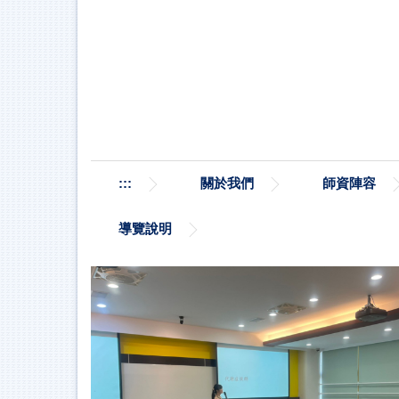
跳
到
主
要
內
容
區
:::
關於我們
師資陣容
導覽說明