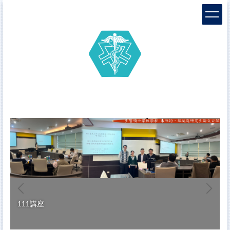
跳
到
主
要
內
容
區
111講座