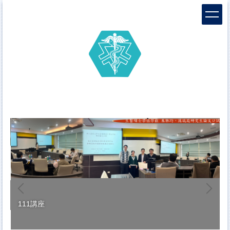
跳
到
主
要
內
容
區
111講座