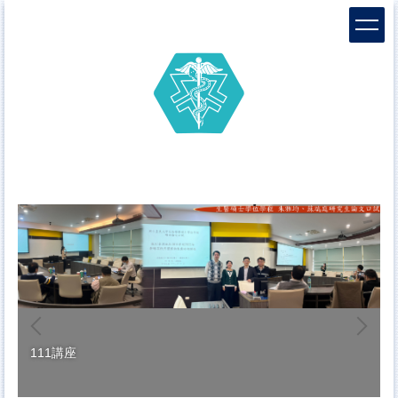
跳
到
主
要
內
容
區
111講座