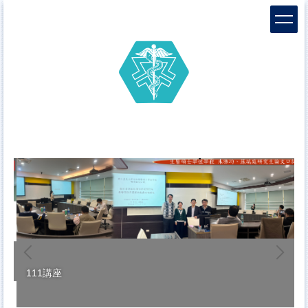
跳
到
主
要
內
容
區
111講座