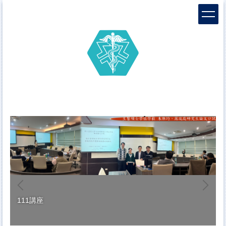
跳
到
主
要
內
容
區
111講座