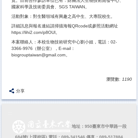
覽。目前合作參訪單位已有：財團法人生物技術開發中心、
國家科學及技術委員會、SGS TAIWAN。
活動對象：對生醫領域有興趣之高中生、大專院校生。
詳細訊息與報名連結請掃描海報QRcode或參照活動網址
https://lihi2.com/p8OUl。
本案聯絡人：本校生物技術研究中心劉小姐，電話：02-
3366-9976（辦公室），E-mail：
biogrouptaiwan@gmail.com。
瀏覽數:
1190
分享
:::
地址：950臺東市中華路一段
684號(上課校區)
電話：089-341546 傳真：089-517884