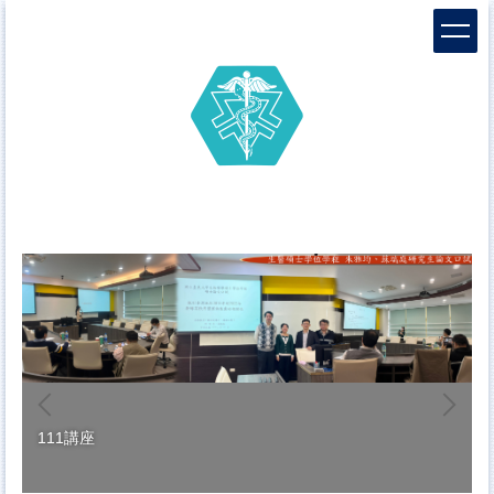
跳
到
主
要
內
容
區
111講座