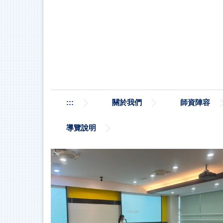
跳
到
主
要
內
容
區
:::
關於我們
師資陣容
導覽說明