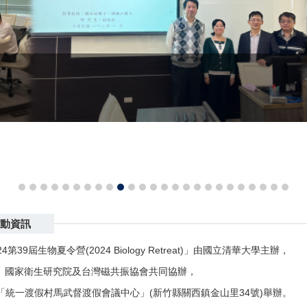
活動資訊
屆生物夏令營(2024 Biology Retreat)」由國立清華大學主辦，
、國家衛生研究院及台灣磁共振協會共同協辦，
(五)，於「統一渡假村馬武督渡假會議中心」(新竹縣關西鎮金山里34號)舉辦。