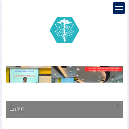
跳
到
主
要
內
容
區
111講座