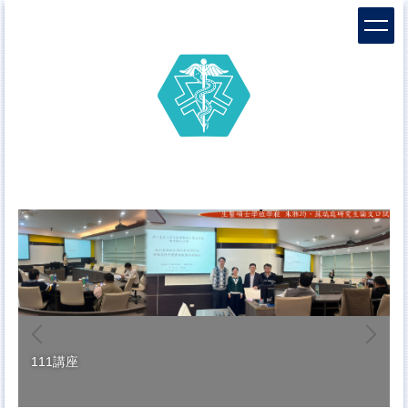
跳
到
主
要
內
容
區
111講座