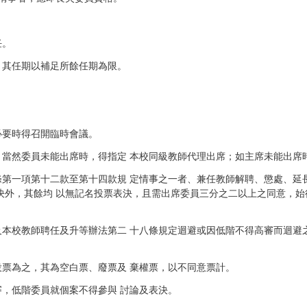
任。
，其任期以補足所餘任期為限。
必要時得召開臨時會議。
。當然委員未能出席時，得指定 本校同級教師代理出席；如主席未能出席
條第一項第十二款至第十四款規 定情事之一者、兼任教師解聘、懲處、延
決外，其餘均 以無記名投票表決，且需出席委員三分之二以上之同意，始
及本校教師聘任及升等辦法第二 十八條規定迴避或因低階不得高審而迴避
投票為之，其為空白票、廢票及 棄權票，以不同意票計。
審，低階委員就個案不得參與 討論及表決。