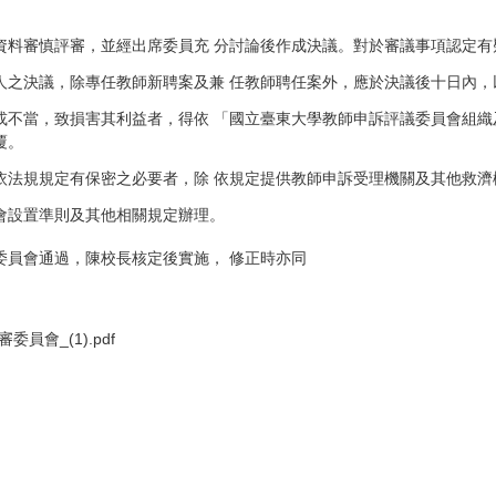
資料審慎評審，並經出席委員充 分討論後作成決議。對於審議事項認定有
人之決議，除專任教師新聘案及兼 任教師聘任案外，應於決議後十日內，
或不當，致損害其利益者，得依 「國立臺東大學教師申訴評議委員會組織
覆。
法規規定有保密之必要者，除 依規定提供教師申訴受理機關及其他救濟機
會設置準則及其他相關規定辦理。
委員會通過，陳校長核定後實施， 修正時亦同
會_(1).pdf