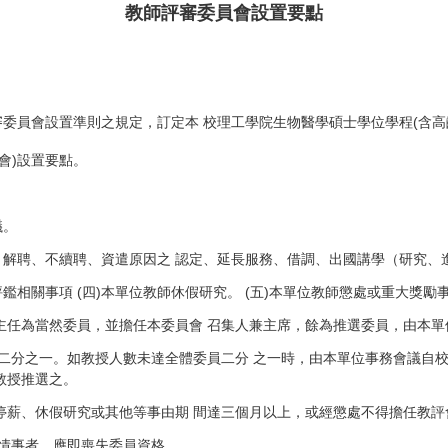
教師評審委員會設置要點
審委員會設置準則之規定，訂定本 校理工學院生物醫學碩士學位學程(含高
會)設置要點。
議。
、解聘、不續聘、資遣原因之 認定、延長服務、借調、出國講學（研究、
鑑相關事項 (四)本單位教師休假研究。 (五)本單位教師懲處或重大獎勵
主任為當然委員，並擔任本委員會 召集人兼主席，餘為推選委員，由本單
二分之一。如教授人數未達全體委員二分 之一時，由本單位事務會議自校
教授推選之。
停薪、休假研究或其他等事由期 間達三個月以上，或經懲處不得擔任教評
述情事者，應即喪失委員資格。