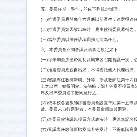
五、委員任期一學年，並依下列規定辦理：
(一)推選委員應於每年六月底以前產生，連選得連
(二)推選委員如因故出缺時，應由候補委員遞補之
(三)當然委員以擔任該項職務期間為任期。
六、本委員會召開會議及議事之規定如下：
(一)每學期至少應於期初及期末各召開會議一次，
(二)推選委員應親自出席，不得委託他人代理出席
(三)審議專任教師新聘、升等、涉及教師法第十四
上之出席，始得開會。決議時，除升等案不投票表
席及出席委員過半數同意行之。
(四)依本校各級教師評審委員會設置準則第十五條
數。委員未自行迴避者，本委員會應請其迴避。
(五)本委員會決議以投票方式表決時，應以無記名
(六)審議專任教師新聘案或升等案時，不得低階高