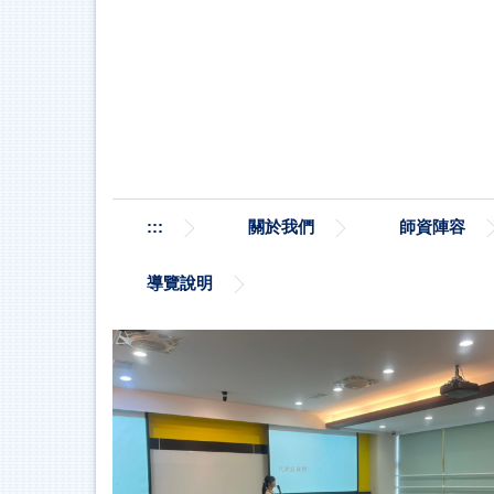
跳
到
主
要
內
容
區
:::
關於我們
師資陣容
導覽說明